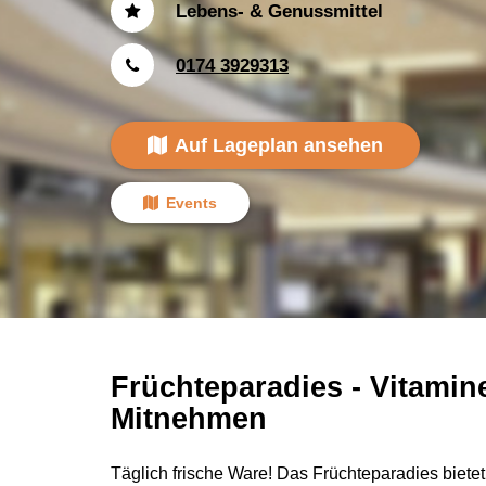
Lebens- & Genussmittel
0174 3929313
Auf Lageplan ansehen
Events
Früchteparadies - Vitami
Mitnehmen
Täglich frische Ware! Das Früchteparadies biete